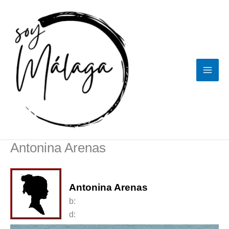
Ir
al
contenido
Antonina Arenas
Antonina Arenas
b:
d: