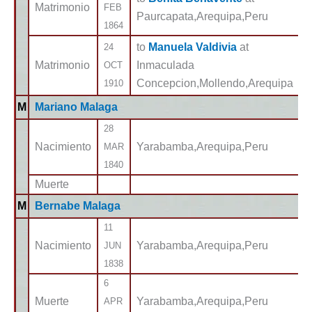
Matrimonio
FEB
Paurcapata,Arequipa,Peru
1864
to
Manuela Valdivia
at
24
Matrimonio
Inmaculada
OCT
Concepcion,Mollendo,Arequipa
1910
M
Mariano Malaga
28
Nacimiento
Yarabamba,Arequipa,Peru
MAR
1840
Muerte
M
Bernabe Malaga
11
Nacimiento
Yarabamba,Arequipa,Peru
JUN
1838
6
Muerte
Yarabamba,Arequipa,Peru
APR