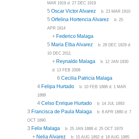
MAR 1919
d:
27 DEC 1919
5
Oscar Victor Alvarez
b:
23 MAR 1910
5
Orfelina Hortencia Alvarez
b:
25
APR 1914
+
Federico Malaga
5
Maria Elba Alvarez
b:
28 DEC 1929
d:
10 DEC 2011
+
Reynaldo Malaga
b:
12 JAN 1930
d:
13 FEB 2008
6
Cecilia Patricia Malaga
4
Felipa Hurtado
b:
10 FEB 1888
d:
1 MAR
1888
4
Celso Enrique Hurtado
b:
14 JUL 1893
3
Francisca de Paula Malaga
b:
8 APR 1880
d:
7
OCT 1890
3
Felix Malaga
b:
25 JAN 1888
d:
25 OCT 1970
+
Nelia Alvarez
b:
15 AUG 1892
d:
18 AUG 1985