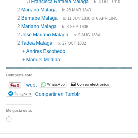
3
Francisca Rafaela Malaga
b:
4 OCT 1910
2
Mariano Malaga
b:
28 MAR 1840
2
Bernabe Malaga
b:
11 JUN 1838
d:
6 APR 1845
2
Mariano Malaga
b:
8 SEP 1836
2
Jose Mariano Malaga
b:
9 AUG 1834
2
Tadea Malaga
b:
27 OCT 1832
+
Andres Escobedo
+
Manuel Medina
Comparte esto:
WhatsApp
Correo electrónico
Tweet
Telegram
Compartir en Tumblr
Me gusta esto:
Cargando...