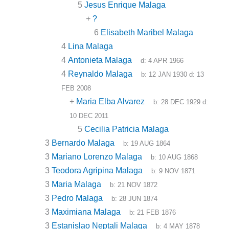
5
Jesus Enrique Malaga
+
?
6
Elisabeth Maribel Malaga
4
Lina Malaga
4
Antonieta Malaga
d:
4 APR 1966
4
Reynaldo Malaga
b:
12 JAN 1930
d:
13
FEB 2008
+
Maria Elba Alvarez
b:
28 DEC 1929
d:
10 DEC 2011
5
Cecilia Patricia Malaga
3
Bernardo Malaga
b:
19 AUG 1864
3
Mariano Lorenzo Malaga
b:
10 AUG 1868
3
Teodora Agripina Malaga
b:
9 NOV 1871
3
Maria Malaga
b:
21 NOV 1872
3
Pedro Malaga
b:
28 JUN 1874
3
Maximiana Malaga
b:
21 FEB 1876
3
Estanislao Neptali Malaga
b:
4 MAY 1878