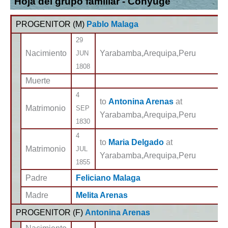
Hoja del grupo familiar - Cónyuge
PROGENITOR (
M
)
Pablo Malaga
29
Nacimiento
Yarabamba,Arequipa,Peru
JUN
1808
Muerte
4
to
Antonina Arenas
at
Matrimonio
SEP
Yarabamba,Arequipa,Peru
1830
4
to
Maria Delgado
at
Matrimonio
JUL
Yarabamba,Arequipa,Peru
1855
Padre
Feliciano Malaga
Madre
Melita Arenas
PROGENITOR (
F
)
Antonina Arenas