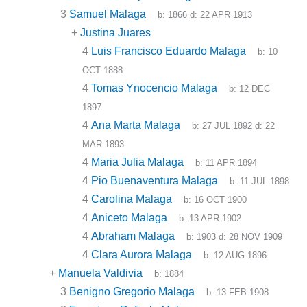
3
Samuel Malaga
b:
1866
d:
22 APR 1913
+
Justina Juares
4
Luis Francisco Eduardo Malaga
b:
10
OCT 1888
4
Tomas Ynocencio Malaga
b:
12 DEC
1897
4
Ana Marta Malaga
b:
27 JUL 1892
d:
22
MAR 1893
4
Maria Julia Malaga
b:
11 APR 1894
4
Pio Buenaventura Malaga
b:
11 JUL 1898
4
Carolina Malaga
b:
16 OCT 1900
4
Aniceto Malaga
b:
13 APR 1902
4
Abraham Malaga
b:
1903
d:
28 NOV 1909
4
Clara Aurora Malaga
b:
12 AUG 1896
+
Manuela Valdivia
b:
1884
3
Benigno Gregorio Malaga
b:
13 FEB 1908