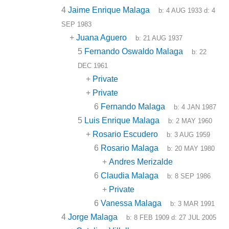
4
Jaime Enrique Malaga
b:
4 AUG 1933
d:
4
SEP 1983
+
Juana Aguero
b:
21 AUG 1937
5
Fernando Oswaldo Malaga
b:
22
DEC 1961
+
Private
+
Private
6
Fernando Malaga
b:
4 JAN 1987
5
Luis Enrique Malaga
b:
2 MAY 1960
+
Rosario Escudero
b:
3 AUG 1959
6
Rosario Malaga
b:
20 MAY 1980
+
Andres Merizalde
6
Claudia Malaga
b:
8 SEP 1986
+
Private
6
Vanessa Malaga
b:
3 MAR 1991
4
Jorge Malaga
b:
8 FEB 1909
d:
27 JUL 2005