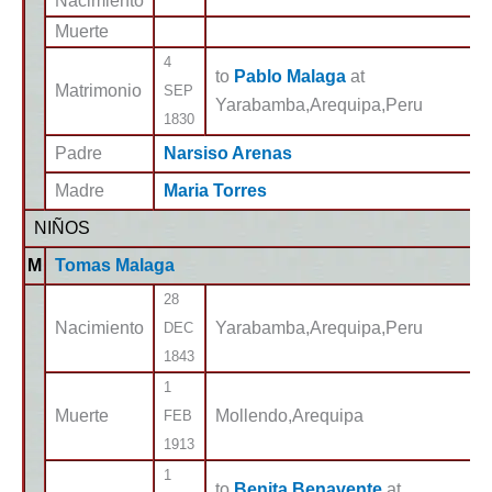
Nacimiento
Muerte
4
to
Pablo Malaga
at
Matrimonio
SEP
Yarabamba,Arequipa,Peru
1830
Padre
Narsiso Arenas
Madre
Maria Torres
NIÑOS
M
Tomas Malaga
28
Nacimiento
Yarabamba,Arequipa,Peru
DEC
1843
1
Muerte
Mollendo,Arequipa
FEB
1913
1
to
Benita Benavente
at