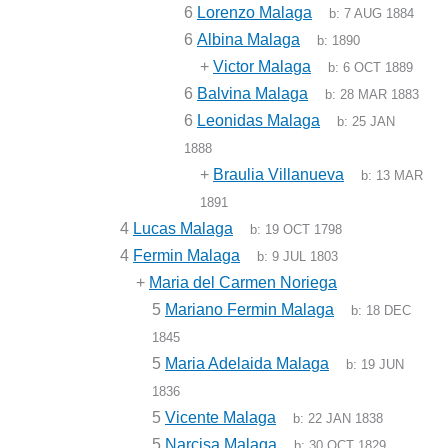
6
Lorenzo Malaga
b:
7 AUG 1884
6
Albina Malaga
b:
1890
+
Victor Malaga
b:
6 OCT 1889
6
Balvina Malaga
b:
28 MAR 1883
6
Leonidas Malaga
b:
25 JAN
1888
+
Braulia Villanueva
b:
13 MAR
1891
4
Lucas Malaga
b:
19 OCT 1798
4
Fermin Malaga
b:
9 JUL 1803
+
Maria del Carmen Noriega
5
Mariano Fermin Malaga
b:
18 DEC
1845
5
Maria Adelaida Malaga
b:
19 JUN
1836
5
Vicente Malaga
b:
22 JAN 1838
5
Narcisa Malaga
b:
30 OCT 1829