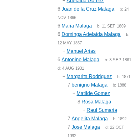
+
Adelaida Gomez
6
Juan de la Cruz Malaga
b:
24
NOV 1866
6
Maria Malaga
b:
11 SEP 1869
6
Dominga Adelaida Malaga
b:
12 MAY 1857
+
Manuel Arias
6
Antonino Malaga
b:
3 SEP 1861
d:
4 AUG 1931
+
Margarita Rodriguez
b:
1871
7
benigno Malaga
b:
1888
+
Matilde Gomez
8
Rosa Malaga
+
Raul Sumaria
7
Angelita Malaga
b:
1892
7
Jose Malaga
d:
22 OCT
1992