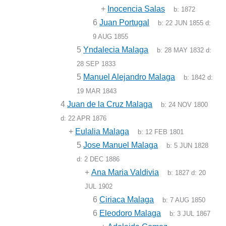
+
Inocencia Salas
b:
1872
6
Juan Portugal
b:
22 JUN 1855
d:
9 AUG 1855
5
Yndalecia Malaga
b:
28 MAY 1832
d:
28 SEP 1833
5
Manuel Alejandro Malaga
b:
1842
d:
19 MAR 1843
4
Juan de la Cruz Malaga
b:
24 NOV 1800
d:
22 APR 1876
+
Eulalia Malaga
b:
12 FEB 1801
5
Jose Manuel Malaga
b:
5 JUN 1828
d:
2 DEC 1886
+
Ana Maria Valdivia
b:
1827
d:
20
JUL 1902
6
Ciriaca Malaga
b:
7 AUG 1850
6
Eleodoro Malaga
b:
3 JUL 1867