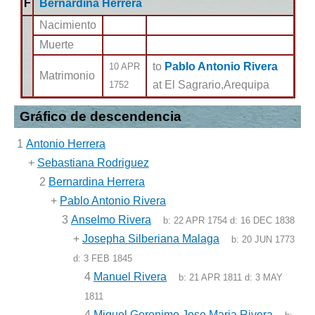
F
Bernardina Herrera
Nacimiento
Muerte
to
Pablo Antonio Rivera
10 APR
Matrimonio
at El Sagrario,Arequipa
1752
Gráfico de descendencia
1
Antonio Herrera
+
Sebastiana Rodriguez
2
Bernardina Herrera
+
Pablo Antonio Rivera
3
Anselmo Rivera
b:
22 APR 1754
d:
16 DEC 1838
+
Josepha Silberiana Malaga
b:
20 JUN 1773
d:
3 FEB 1845
4
Manuel Rivera
b:
21 APR 1811
d:
3 MAY
1811
4
Miguel Geronimo Jose Maria Rivera