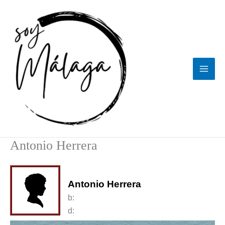
Ir
al
contenido
Antonio Herrera
Antonio Herrera
b:
d: