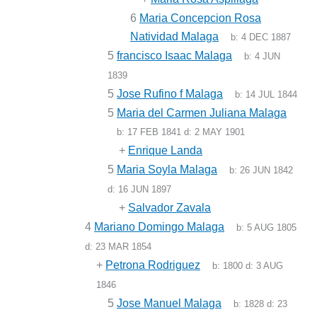
6
Maria Concepcion Rosa
Natividad Malaga
b:
4 DEC 1887
5
francisco Isaac Malaga
b:
4 JUN
1839
5
Jose Rufino f Malaga
b:
14 JUL 1844
5
Maria del Carmen Juliana Malaga
b:
17 FEB 1841
d:
2 MAY 1901
+
Enrique Landa
5
Maria Soyla Malaga
b:
26 JUN 1842
d:
16 JUN 1897
+
Salvador Zavala
4
Mariano Domingo Malaga
b:
5 AUG 1805
d:
23 MAR 1854
+
Petrona Rodriguez
b:
1800
d:
3 AUG
1846
5
Jose Manuel Malaga
b:
1828
d:
23