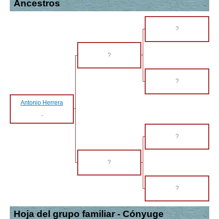
Ancestros
?
?
?
Antonio Herrera
-
?
?
?
Hoja del grupo familiar - Cónyuge