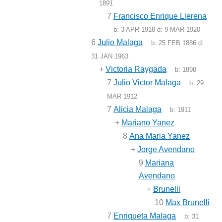
1891
7
Francisco Enrique Llerena
b:
3 APR 1918
d:
9 MAR 1920
6
Julio Malaga
b:
25 FEB 1886
d:
31 JAN 1963
+
Victoria Raygada
b:
1890
7
Julio Victor Malaga
b:
29
MAR 1912
7
Alicia Malaga
b:
1911
+
Mariano Yanez
8
Ana Maria Yanez
+
Jorge Avendano
9
Mariana
Avendano
+
Brunelli
10
Max Brunelli
7
Enriqueta Malaga
b:
31