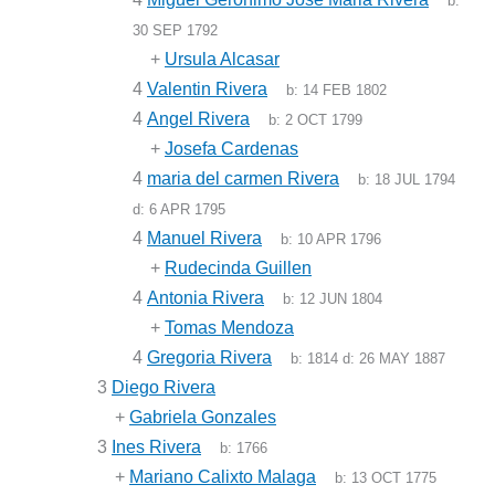
b:
30 SEP 1792
+
Ursula Alcasar
4
Valentin Rivera
b:
14 FEB 1802
4
Angel Rivera
b:
2 OCT 1799
+
Josefa Cardenas
4
maria del carmen Rivera
b:
18 JUL 1794
d:
6 APR 1795
4
Manuel Rivera
b:
10 APR 1796
+
Rudecinda Guillen
4
Antonia Rivera
b:
12 JUN 1804
+
Tomas Mendoza
4
Gregoria Rivera
b:
1814
d:
26 MAY 1887
3
Diego Rivera
+
Gabriela Gonzales
3
Ines Rivera
b:
1766
+
Mariano Calixto Malaga
b:
13 OCT 1775