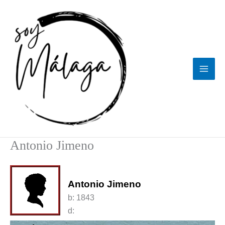
Ir
al
contenido
Antonio Jimeno
Antonio Jimeno
b:
1843
d: