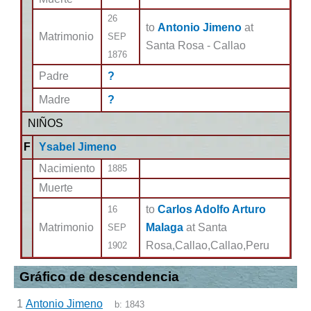
26
to
Antonio Jimeno
at
Matrimonio
SEP
Santa Rosa - Callao
1876
Padre
?
Madre
?
NIÑOS
F
Ysabel Jimeno
Nacimiento
1885
Muerte
to
Carlos Adolfo Arturo
16
Matrimonio
Malaga
at Santa
SEP
Rosa,Callao,Callao,Peru
1902
Gráfico de descendencia
1
Antonio Jimeno
b:
1843