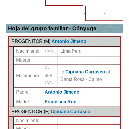
-
?
Hoja del grupo familiar - Cónyuge
PROGENITOR (
M
)
Antonio Jimeno
Nacimiento
Lima,Peru
1843
Muerte
26
to
Cipriana Carrasco
at
Matrimonio
SEP
Santa Rosa - Callao
1876
Padre
Antonio Jimeno
Madre
Francisca Ron
PROGENITOR (
F
)
Cipriana Carrasco
Nacimiento
Muerte