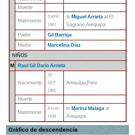
Muerte
to
Miguel Arrieta
at El
3 APR
Matrimonio
Sagrario,Arequipa
1907
Padre
Gil Barriga
Madre
Marcelina Diaz
NIÑOS
M
Raul Gil Dario Arrieta
28
Nacimiento
Arequipa,Peru
SEP
1905
Muerte
to
Marina Malaga
at
8 AUG
Matrimonio
Arequipa
1934
Gráfico de descendencia