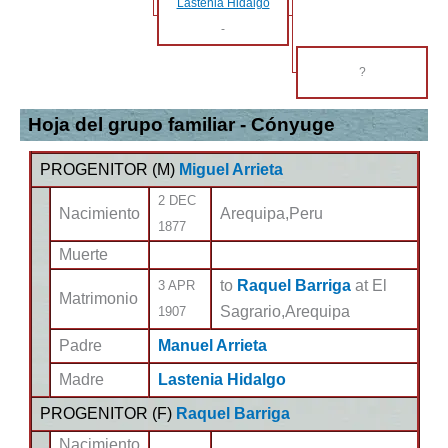
Lastenia Hidalgo
-
?
Hoja del grupo familiar - Cónyuge
PROGENITOR (
M
)
Miguel Arrieta
2 DEC
Nacimiento
Arequipa,Peru
1877
Muerte
to
Raquel Barriga
at El
3 APR
Matrimonio
Sagrario,Arequipa
1907
Padre
Manuel Arrieta
Madre
Lastenia Hidalgo
PROGENITOR (
F
)
Raquel Barriga
Nacimiento