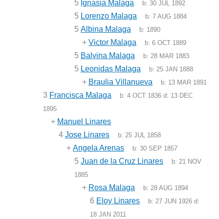
5
Ignasia Malaga
b:
30 JUL 1892
5
Lorenzo Malaga
b:
7 AUG 1884
5
Albina Malaga
b:
1890
+
Victor Malaga
b:
6 OCT 1889
5
Balvina Malaga
b:
28 MAR 1883
5
Leonidas Malaga
b:
25 JAN 1888
+
Braulia Villanueva
b:
13 MAR 1891
3
Francisca Malaga
b:
4 OCT 1836
d:
13 DEC
1895
+
Manuel Linares
4
Jose Linares
b:
25 JUL 1858
+
Angela Arenas
b:
30 SEP 1857
5
Juan de la Cruz Linares
b:
21 NOV
1885
+
Rosa Malaga
b:
28 AUG 1894
6
Eloy Linares
b:
27 JUN 1926
d:
18 JAN 2011