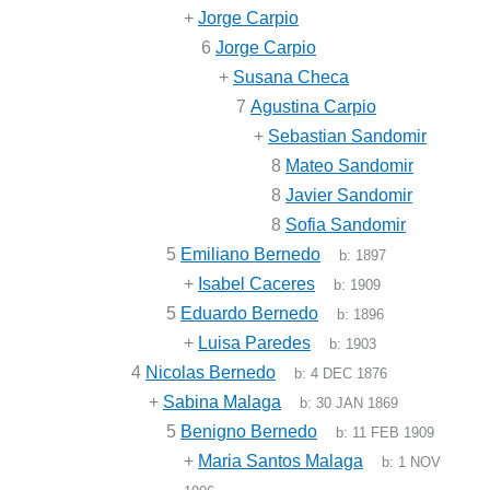
+
Jorge Carpio
6
Jorge Carpio
+
Susana Checa
7
Agustina Carpio
+
Sebastian Sandomir
8
Mateo Sandomir
8
Javier Sandomir
8
Sofia Sandomir
5
Emiliano Bernedo
b:
1897
+
Isabel Caceres
b:
1909
5
Eduardo Bernedo
b:
1896
+
Luisa Paredes
b:
1903
4
Nicolas Bernedo
b:
4 DEC 1876
+
Sabina Malaga
b:
30 JAN 1869
5
Benigno Bernedo
b:
11 FEB 1909
+
Maria Santos Malaga
b:
1 NOV