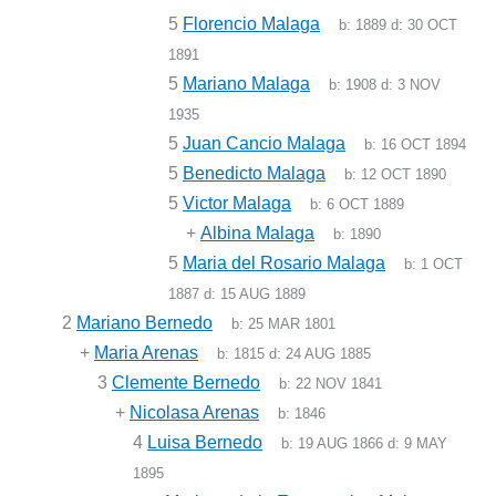
5
Florencio Malaga
b:
1889
d:
30 OCT
1891
5
Mariano Malaga
b:
1908
d:
3 NOV
1935
5
Juan Cancio Malaga
b:
16 OCT 1894
5
Benedicto Malaga
b:
12 OCT 1890
5
Victor Malaga
b:
6 OCT 1889
+
Albina Malaga
b:
1890
5
Maria del Rosario Malaga
b:
1 OCT
1887
d:
15 AUG 1889
2
Mariano Bernedo
b:
25 MAR 1801
+
Maria Arenas
b:
1815
d:
24 AUG 1885
3
Clemente Bernedo
b:
22 NOV 1841
+
Nicolasa Arenas
b:
1846
4
Luisa Bernedo
b:
19 AUG 1866
d:
9 MAY
1895