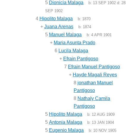
5
Dionicia Malaga
b:
13 SEP 1902
d:
28
SEP 1902
4
Hipolito Malaga
b:
1870
+
Juana Arenas
b:
1874
5
Manuel Malaga
b:
4 APR 1901
+
Maria Asunta Prado
6
Lucila Malaga
+
Efrain Pantigoso
7
Efrain Manuel Pantigoso
+
Hayde Magali Reyes
8
jonathan Manuel
Pantigoso
8
Nathaly Camila
Pantigoso
5
Hipolito Malaga
b:
12 AUG 1909
5
Antonia Malaga
b:
13 JAN 1904
5
Eugenio Malaga
b:
10 NOV 1905