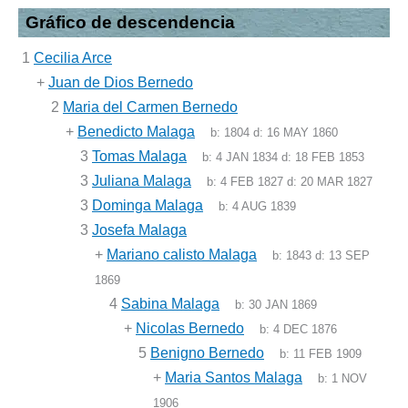
Gráfico de descendencia
1
Cecilia Arce
+
Juan de Dios Bernedo
2
Maria del Carmen Bernedo
+
Benedicto Malaga
b:
1804
d:
16 MAY 1860
3
Tomas Malaga
b:
4 JAN 1834
d:
18 FEB 1853
3
Juliana Malaga
b:
4 FEB 1827
d:
20 MAR 1827
3
Dominga Malaga
b:
4 AUG 1839
3
Josefa Malaga
+
Mariano calisto Malaga
b:
1843
d:
13 SEP
1869
4
Sabina Malaga
b:
30 JAN 1869
+
Nicolas Bernedo
b:
4 DEC 1876
5
Benigno Bernedo
b:
11 FEB 1909
+
Maria Santos Malaga
b:
1 NOV
1906