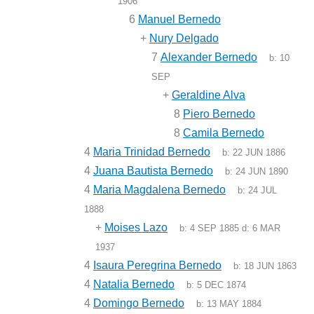
1906
6
Manuel Bernedo
+
Nury Delgado
7
Alexander Bernedo
b:
10
SEP
+
Geraldine Alva
8
Piero Bernedo
8
Camila Bernedo
4
Maria Trinidad Bernedo
b:
22 JUN 1886
4
Juana Bautista Bernedo
b:
24 JUN 1890
4
Maria Magdalena Bernedo
b:
24 JUL
1888
+
Moises Lazo
b:
4 SEP 1885
d:
6 MAR
1937
4
Isaura Peregrina Bernedo
b:
18 JUN 1863
4
Natalia Bernedo
b:
5 DEC 1874
4
Domingo Bernedo
b:
13 MAY 1884