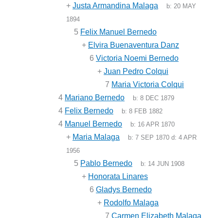
+
Justa Armandina Malaga
b:
20 MAY
1894
5
Felix Manuel Bernedo
+
Elvira Buenaventura Danz
6
Victoria Noemi Bernedo
+
Juan Pedro Colqui
7
Maria Victoria Colqui
4
Mariano Bernedo
b:
8 DEC 1879
4
Felix Bernedo
b:
8 FEB 1882
4
Manuel Bernedo
b:
16 APR 1870
+
Maria Malaga
b:
7 SEP 1870
d:
4 APR
1956
5
Pablo Bernedo
b:
14 JUN 1908
+
Honorata Linares
6
Gladys Bernedo
+
Rodolfo Malaga
7
Carmen Elizabeth Malaga