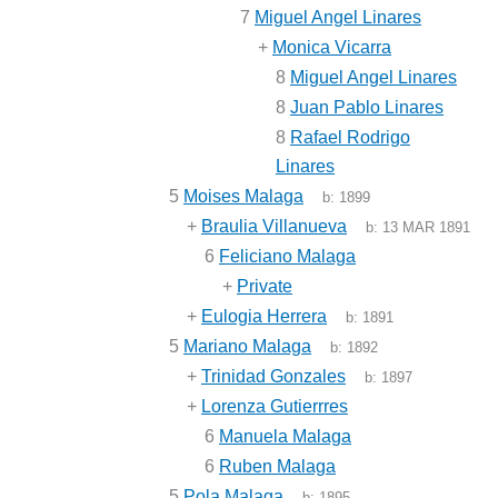
7
Miguel Angel Linares
+
Monica Vicarra
8
Miguel Angel Linares
8
Juan Pablo Linares
8
Rafael Rodrigo
Linares
5
Moises Malaga
b:
1899
+
Braulia Villanueva
b:
13 MAR 1891
6
Feliciano Malaga
+
Private
+
Eulogia Herrera
b:
1891
5
Mariano Malaga
b:
1892
+
Trinidad Gonzales
b:
1897
+
Lorenza Gutierrres
6
Manuela Malaga
6
Ruben Malaga
5
Pola Malaga
b:
1895