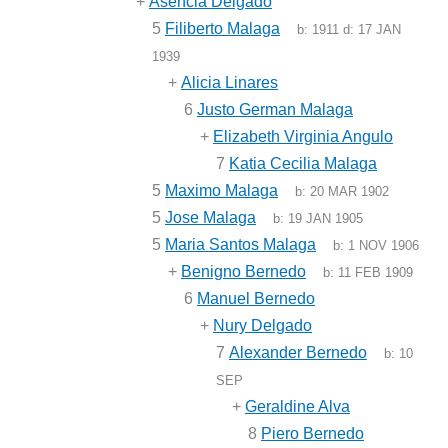
+
Asencia Delgado
5
Filiberto Malaga
b:
1911
d:
17 JAN
1939
+
Alicia Linares
6
Justo German Malaga
+
Elizabeth Virginia Angulo
7
Katia Cecilia Malaga
5
Maximo Malaga
b:
20 MAR 1902
5
Jose Malaga
b:
19 JAN 1905
5
Maria Santos Malaga
b:
1 NOV 1906
+
Benigno Bernedo
b:
11 FEB 1909
6
Manuel Bernedo
+
Nury Delgado
7
Alexander Bernedo
b:
10
SEP
+
Geraldine Alva
8
Piero Bernedo