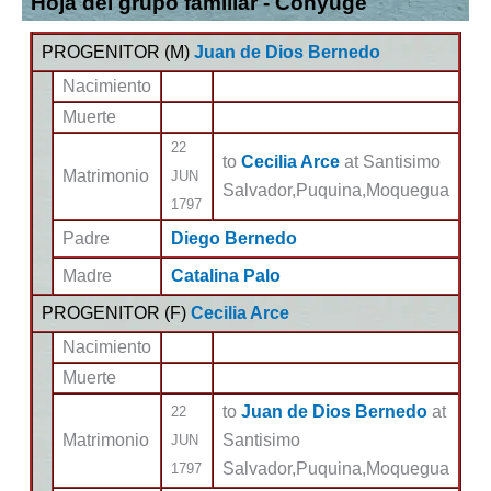
Hoja del grupo familiar - Cónyuge
PROGENITOR (
M
)
Juan de Dios Bernedo
Nacimiento
Muerte
22
to
Cecilia Arce
at Santisimo
Matrimonio
JUN
Salvador,Puquina,Moquegua
1797
Padre
Diego Bernedo
Madre
Catalina Palo
PROGENITOR (
F
)
Cecilia Arce
Nacimiento
Muerte
to
Juan de Dios Bernedo
at
22
Matrimonio
Santisimo
JUN
Salvador,Puquina,Moquegua
1797