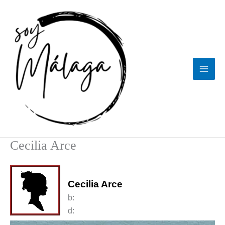
Ir
al
contenido
Cecilia Arce
Cecilia Arce
b:
d: