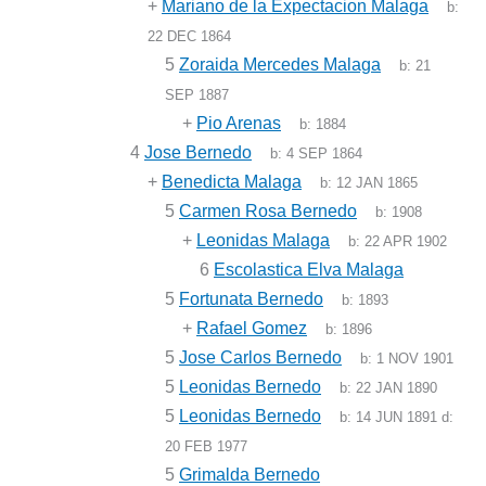
+
Mariano de la Expectacion Malaga
b:
22 DEC 1864
5
Zoraida Mercedes Malaga
b:
21
SEP 1887
+
Pio Arenas
b:
1884
4
Jose Bernedo
b:
4 SEP 1864
+
Benedicta Malaga
b:
12 JAN 1865
5
Carmen Rosa Bernedo
b:
1908
+
Leonidas Malaga
b:
22 APR 1902
6
Escolastica Elva Malaga
5
Fortunata Bernedo
b:
1893
+
Rafael Gomez
b:
1896
5
Jose Carlos Bernedo
b:
1 NOV 1901
5
Leonidas Bernedo
b:
22 JAN 1890
5
Leonidas Bernedo
b:
14 JUN 1891
d:
20 FEB 1977
5
Grimalda Bernedo