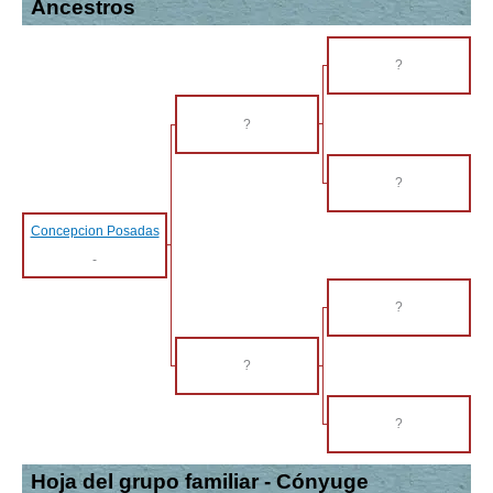
Ancestros
?
?
?
Concepcion Posadas
-
?
?
?
Hoja del grupo familiar - Cónyuge