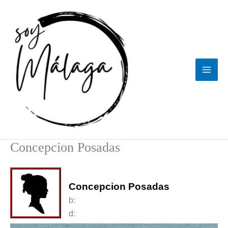
Ir
al
contenido
Concepcion Posadas
Concepcion Posadas
b:
d: