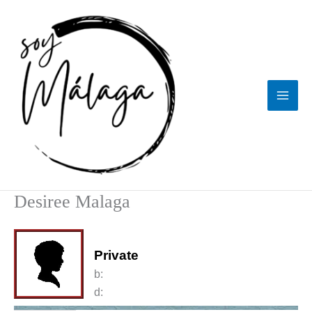
Ir
al
contenido
Desiree Malaga
Private
b:
d: