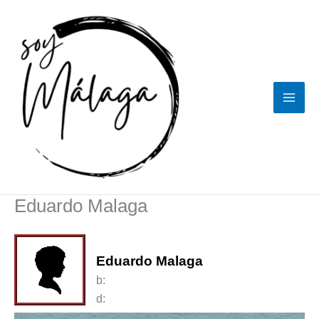
Ir
al
contenido
Eduardo Malaga
Eduardo Malaga
b:
d: