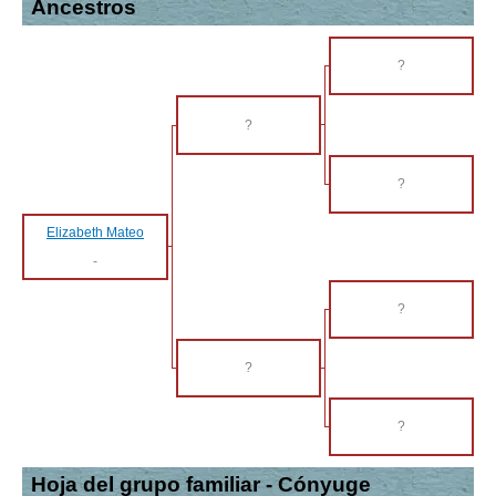
Ancestros
?
?
?
Elizabeth Mateo
-
?
?
?
Hoja del grupo familiar - Cónyuge