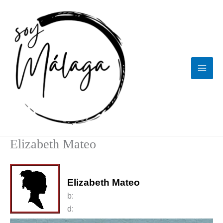
Ir
al
contenido
Elizabeth Mateo
Elizabeth Mateo
b:
d: