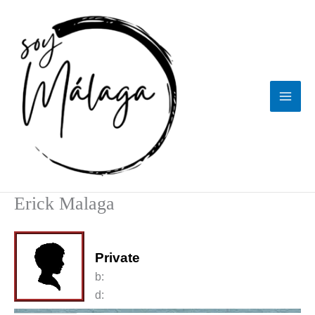
Ir
al
contenido
Erick Malaga
Private
b:
d: