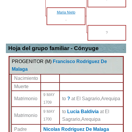
Maria Nieto
-
?
Hoja del grupo familiar - Cónyuge
PROGENITOR (
M
)
Francisco Rodriguez De
Malaga
Nacimiento
Muerte
9 MAY
Matrimonio
to
?
at El Sagrario,Arequipa
1709
to
Lucia Baldivia
at El
9 MAY
Matrimonio
Sagrario,Arequipa
1700
Padre
Nicolas Rodriguez De Malaga