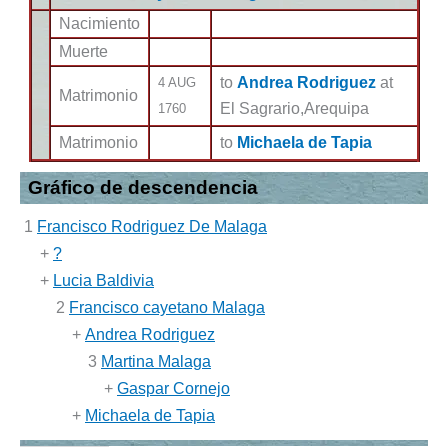
Nacimiento
Muerte
to
Andrea Rodriguez
at
4 AUG
Matrimonio
El Sagrario,Arequipa
1760
Matrimonio
to
Michaela de Tapia
Gráfico de descendencia
1
Francisco Rodriguez De Malaga
+
?
+
Lucia Baldivia
2
Francisco cayetano Malaga
+
Andrea Rodriguez
3
Martina Malaga
+
Gaspar Cornejo
+
Michaela de Tapia