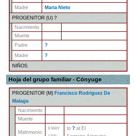
Madre
Maria Nieto
PROGENITOR (
U
) ?
Nacimiento
Muerte
Padre
?
Madre
?
NIÑOS
Hoja del grupo familiar - Cónyuge
PROGENITOR (
M
)
Francisco Rodriguez De
Malaga
Nacimiento
Muerte
to
?
at El
9 MAY
Matrimonio