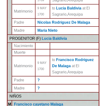
Sagrario,Arequipa
1709
to
Lucia Baldivia
at El
9 MAY
Matrimonio
Sagrario,Arequipa
1700
Padre
Nicolas Rodriguez De Malaga
Madre
Maria Nieto
PROGENITOR (
F
)
Lucia Baldivia
Nacimiento
Muerte
to
Francisco Rodriguez
9 MAY
Matrimonio
De Malaga
at El
1700
Sagrario,Arequipa
Padre
?
Madre
?
NIÑOS
M
Francisco cayetano Malaga