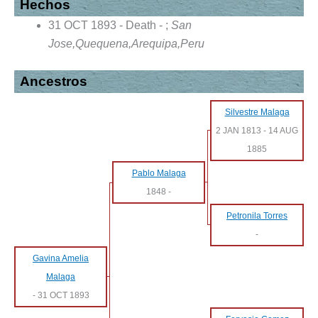
Hechos
31 OCT 1893 - Death - ;
San
Jose,Quequena,Arequipa,Peru
Ancestros
Silvestre Malaga
2 JAN 1813
-
14 AUG
1885
Pablo Malaga
1848
-
Petronila Torres
-
Gavina Amelia
Malaga
-
31 OCT 1893