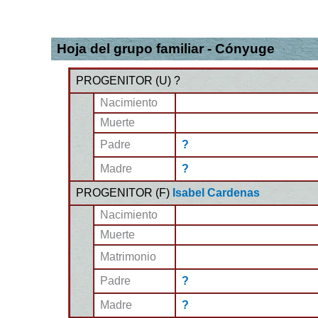
Hoja del grupo familiar - Cónyuge
PROGENITOR (
U
) ?
Nacimiento
Muerte
Padre
?
Madre
?
PROGENITOR (
F
)
Isabel Cardenas
Nacimiento
Muerte
Matrimonio
Padre
?
Madre
?