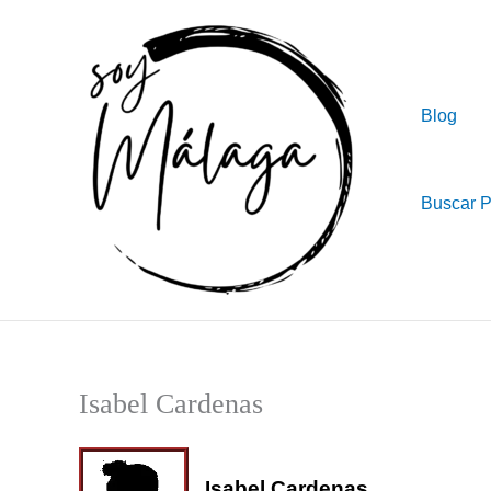
Ir
al
contenido
Blog
Buscar 
Isabel Cardenas
Isabel Cardenas