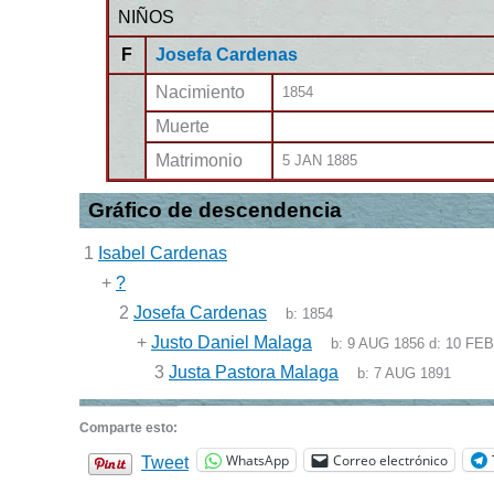
NIÑOS
F
Josefa Cardenas
Nacimiento
1854
Muerte
Matrimonio
5 JAN 1885
Gráfico de descendencia
1
Isabel Cardenas
+
?
2
Josefa Cardenas
b:
1854
+
Justo Daniel Malaga
b:
9 AUG 1856
d:
10 FEB
3
Justa Pastora Malaga
b:
7 AUG 1891
Comparte esto:
WhatsApp
Correo electrónico
Tweet