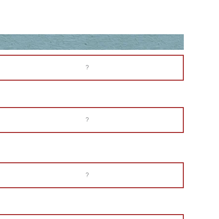
?
?
?