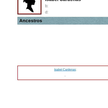
b:
d:
Ancestros
Isabel Cardenas
-