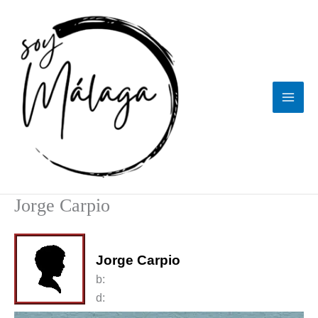
Ir
al
contenido
Jorge Carpio
Jorge Carpio
b:
d: