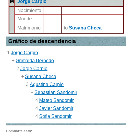
M
Jorge Carpio
Nacimiento
Muerte
Matrimonio
to
Susana Checa
Gráfico de descendencia
1
Jorge Carpio
+
Grimalda Bernedo
2
Jorge Carpio
+
Susana Checa
3
Agustina Carpio
+
Sebastian Sandomir
4
Mateo Sandomir
4
Javier Sandomir
4
Sofia Sandomir
Comparte esto: