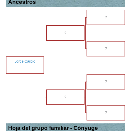
Ancestros
?
?
?
Jorge Carpio
-
?
?
?
Hoja del grupo familiar - Cónyuge