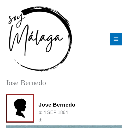
Ir
al
contenido
Jose Bernedo
Jose Bernedo
b:
4 SEP 1864
d: