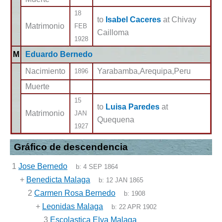
18
to
Isabel Caceres
at Chivay
Matrimonio
FEB
Cailloma
1928
M
Eduardo Bernedo
Nacimiento
Yarabamba,Arequipa,Peru
1896
Muerte
15
to
Luisa Paredes
at
Matrimonio
JAN
Quequena
1927
Gráfico de descendencia
1
Jose Bernedo
b:
4 SEP 1864
+
Benedicta Malaga
b:
12 JAN 1865
2
Carmen Rosa Bernedo
b:
1908
+
Leonidas Malaga
b:
22 APR 1902
3
Escolastica Elva Malaga