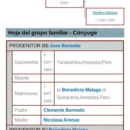
1846
-
Martina Malaga
-
7 MAY 1867
Hoja del grupo familiar - Cónyuge
PROGENITOR (
M
)
Jose Bernedo
4
Nacimiento
Yarabamba,Arequipa,Peru
SEP
1864
Muerte
1
to
Benedicta Malaga
at
Matrimonio
MAY
Quequena,Arequipa,Peru
1889
Padre
Clemente Bernedo
Madre
Nicolasa Arenas
PROGENITOR (
F
)
Benedicta Malaga