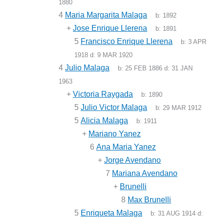
1880
4
Maria Margarita Malaga
b:
1892
+
Jose Enrique Llerena
b:
1891
5
Francisco Enrique Llerena
b:
3 APR
1918
d:
9 MAR 1920
4
Julio Malaga
b:
25 FEB 1886
d:
31 JAN
1963
+
Victoria Raygada
b:
1890
5
Julio Victor Malaga
b:
29 MAR 1912
5
Alicia Malaga
b:
1911
+
Mariano Yanez
6
Ana Maria Yanez
+
Jorge Avendano
7
Mariana Avendano
+
Brunelli
8
Max Brunelli
5
Enriqueta Malaga
b:
31 AUG 1914
d: