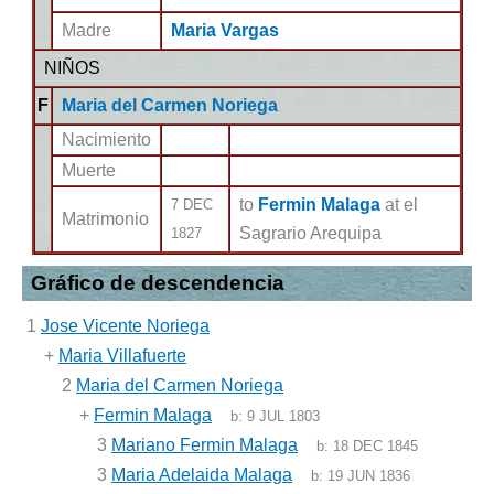
Madre
Maria Vargas
NIÑOS
F
Maria del Carmen Noriega
Nacimiento
Muerte
to
Fermin Malaga
at el
7 DEC
Matrimonio
Sagrario Arequipa
1827
Gráfico de descendencia
1
Jose Vicente Noriega
+
Maria Villafuerte
2
Maria del Carmen Noriega
+
Fermin Malaga
b:
9 JUL 1803
3
Mariano Fermin Malaga
b:
18 DEC 1845
3
Maria Adelaida Malaga
b:
19 JUN 1836