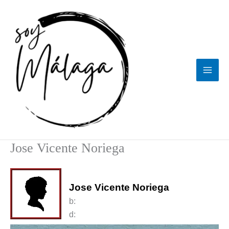
Ir
al
contenido
Jose Vicente Noriega
Jose Vicente Noriega
b:
d: