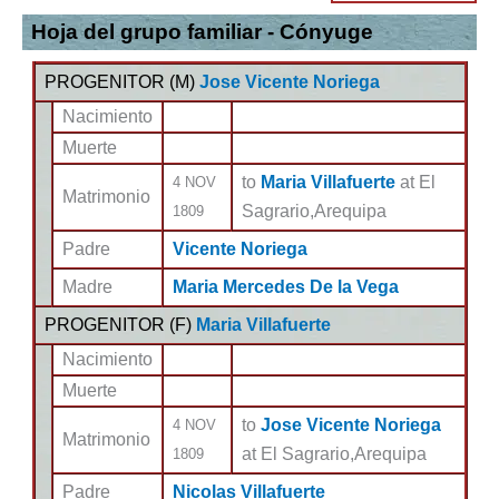
Hoja del grupo familiar - Cónyuge
PROGENITOR (
M
)
Jose Vicente Noriega
Nacimiento
Muerte
to
Maria Villafuerte
at El
4 NOV
Matrimonio
Sagrario,Arequipa
1809
Padre
Vicente Noriega
Madre
Maria Mercedes De la Vega
PROGENITOR (
F
)
Maria Villafuerte
Nacimiento
Muerte
to
Jose Vicente Noriega
4 NOV
Matrimonio
at El Sagrario,Arequipa
1809
Padre
Nicolas Villafuerte