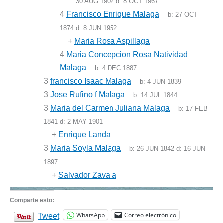
30 AUG 1902
d:
8 OCT 1967
4
Francisco Enrique Malaga
b:
27 OCT
1874
d:
8 JUN 1952
+
Maria Rosa Aspillaga
4
Maria Concepcion Rosa Natividad
Malaga
b:
4 DEC 1887
3
francisco Isaac Malaga
b:
4 JUN 1839
3
Jose Rufino f Malaga
b:
14 JUL 1844
3
Maria del Carmen Juliana Malaga
b:
17 FEB
1841
d:
2 MAY 1901
+
Enrique Landa
3
Maria Soyla Malaga
b:
26 JUN 1842
d:
16 JUN
1897
+
Salvador Zavala
Comparte esto:
WhatsApp
Correo electrónico
Tweet