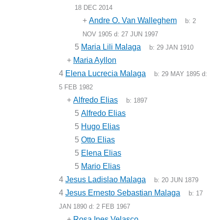
18 DEC 2014
+
Andre O. Van Walleghem
b:
2
NOV 1905
d:
27 JUN 1997
5
Maria Lili Malaga
b:
29 JAN 1910
+
Maria Ayllon
4
Elena Lucrecia Malaga
b:
29 MAY 1895
d:
5 FEB 1982
+
Alfredo Elias
b:
1897
5
Alfredo Elias
5
Hugo Elias
5
Otto Elias
5
Elena Elias
5
Mario Elias
4
Jesus Ladislao Malaga
b:
20 JUN 1879
4
Jesus Ernesto Sebastian Malaga
b:
17
JAN 1890
d:
2 FEB 1967
+
Rosa Ines Velasco