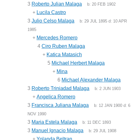
3
Roberto Julian Malaga
b:
20 FEB 1902
+
Lucila Castro
3
Julio Celso Malaga
b:
29 JUL 1895
d:
10 APR
1985
+
Mercedes Romero
4
Ciro Ruben Malaga
+
Katica Matasich
5
Michael Herbert Malaga
+
Mina
6
Michael Alexander Malaga
3
Roberto Triniadad Malaga
b:
2 JUN 1903
+
Angelica Romero
3
Francisca Juliana Malaga
b:
12 JAN 1900
d:
6
NOV 1990
3
Maria Estela Malaga
b:
11 DEC 1893
3
Manuel Ignacio Malaga
b:
29 JUL 1908
+
Yolanda Beltran