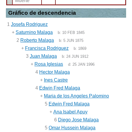
Muerte
Gráfico de descendencia
1
Josefa Rodriguez
+
Saturnino Malaga
b:
10 FEB 1845
2
Roberto Malaga
b:
5 JUN 1875
+
Francisca Rodriguez
b:
1869
3
Juan Malaga
b:
24 JUN 1912
+
Rosa Iglesias
d:
25 JAN 1996
4
Hector Malaga
+
Ines Castre
4
Edwin Fred Malaga
+
Maria de los Angeles Palomino
5
Edwin Fred Malaga
+
Ana Isabel Apuy
6
Diego Jose Malaga
5
Omar Hussein Malaga