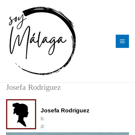
Ir
al
contenido
Josefa Rodriguez
Josefa Rodriguez
b:
d: