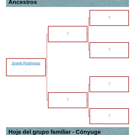
Ancestros
?
?
?
Josefa Rodriguez
-
?
?
?
Hoja del grupo familiar - Cónyuge