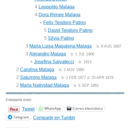
4
Leopoldo Malaga
4
Dora Renee Malaga
+
Felix Teodoro Patino
5
David Teodoro Patino
5
Silvia Patino
3
Maria Luisa Magalena Malaga
b:
9 AUG 1897
3
Alejandro Malaga
b:
1 JUL 1906
+
Josefina Salvatecci
b:
1913
2
Carolina Malaga
b:
3 NOV 1880
2
Saturnino Malaga
b:
2 FEB 1877
d:
25 APR 1878
2
Maria Natividad Malaga
b:
5 SEP 1882
Comparte esto:
WhatsApp
Correo electrónico
Tweet
Telegram
Compartir en Tumblr