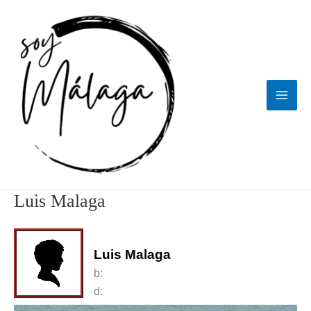
Ir
al
contenido
Luis Malaga
Luis Malaga
b:
d: