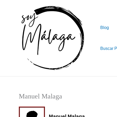
Ir
al
contenido
Blog
Buscar 
Manuel Malaga
Manuel Malaga