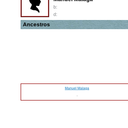
b:
d:
Ancestros
Manuel Malaga
-