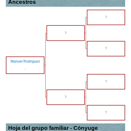
Ancestros
?
?
?
Manuel Rodriguez
-
?
?
?
Hoja del grupo familiar - Cónyuge