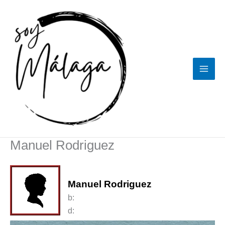
Ir
al
contenido
Manuel Rodriguez
Manuel Rodriguez
b:
d: