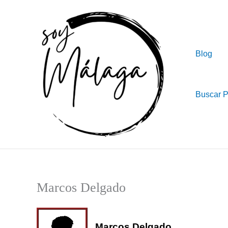
Ir
al
contenido
Blog
Buscar 
Marcos Delgado
Marcos Delgado