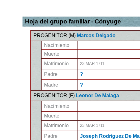
Hoja del grupo familiar - Cónyuge
PROGENITOR (
M
)
Marcos Delgado
Nacimiento
Muerte
Matrimonio
23 MAR 1711
Padre
?
Madre
?
PROGENITOR (
F
)
Leonor De Malaga
Nacimiento
Muerte
Matrimonio
23 MAR 1711
Padre
Joseph Rodriguez De Ma