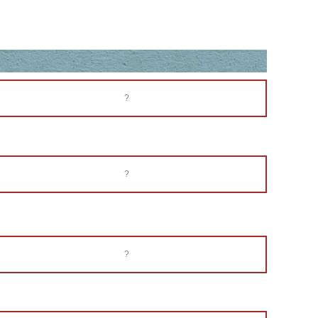
?
?
?