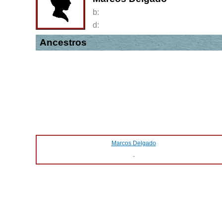
b:
d:
Ancestros
Marcos Delgado
-