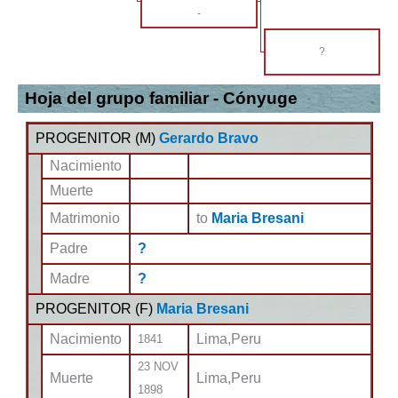
-
?
Hoja del grupo familiar - Cónyuge
PROGENITOR (
M
)
Gerardo Bravo
Nacimiento
Muerte
Matrimonio
to
Maria Bresani
Padre
?
Madre
?
PROGENITOR (
F
)
Maria Bresani
Nacimiento
Lima,Peru
1841
23 NOV
Muerte
Lima,Peru
1898