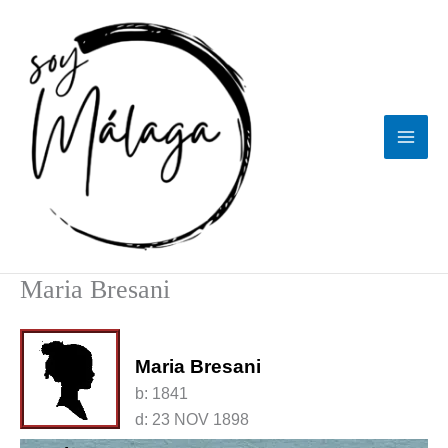
Ir
al
contenido
Maria Bresani
Maria Bresani
b:
1841
d:
23 NOV 1898