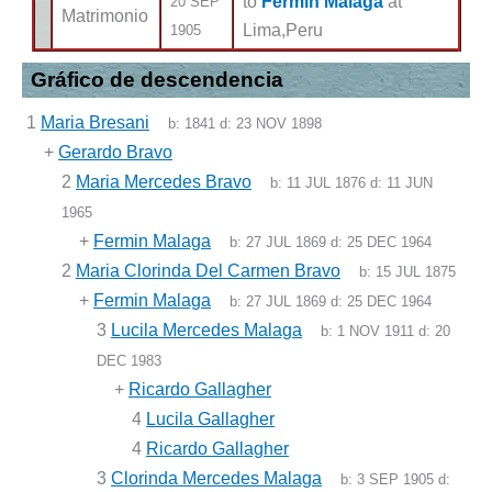
to
Fermin Malaga
at
20 SEP
Matrimonio
Lima,Peru
1905
Gráfico de descendencia
1
Maria Bresani
b:
1841
d:
23 NOV 1898
+
Gerardo Bravo
2
Maria Mercedes Bravo
b:
11 JUL 1876
d:
11 JUN
1965
+
Fermin Malaga
b:
27 JUL 1869
d:
25 DEC 1964
2
Maria Clorinda Del Carmen Bravo
b:
15 JUL 1875
+
Fermin Malaga
b:
27 JUL 1869
d:
25 DEC 1964
3
Lucila Mercedes Malaga
b:
1 NOV 1911
d:
20
DEC 1983
+
Ricardo Gallagher
4
Lucila Gallagher
4
Ricardo Gallagher
3
Clorinda Mercedes Malaga
b:
3 SEP 1905
d: