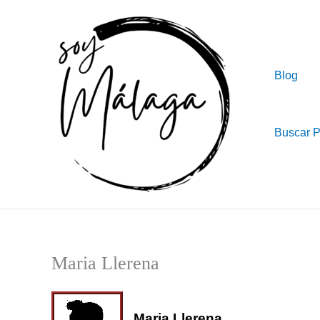
Ir
al
contenido
Blog
Buscar 
Maria Llerena
Maria Llerena