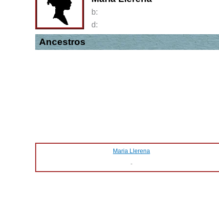
b:
d:
Ancestros
Maria Llerena
-