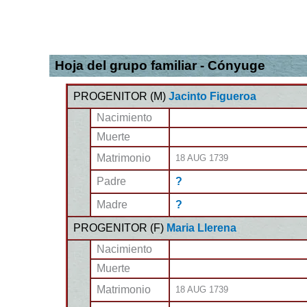
Hoja del grupo familiar - Cónyuge
PROGENITOR (
M
)
Jacinto Figueroa
Nacimiento
Muerte
Matrimonio
18 AUG 1739
Padre
?
Madre
?
PROGENITOR (
F
)
Maria Llerena
Nacimiento
Muerte
Matrimonio
18 AUG 1739