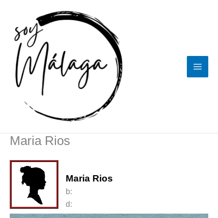
Ir
al
contenido
Maria Rios
Maria Rios
b:
d: