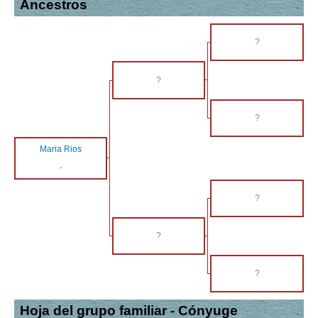
Ancestros
?
?
?
Maria Rios
-
?
?
?
Hoja del grupo familiar - Cónyuge