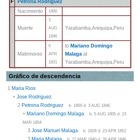
F
Petrona Rodriguez
Nacimiento
1800
3
Muerte
Yarabamba,Arequipa,Peru
AUG
1846
to
Mariano Domingo
5
Matrimonio
Malaga
at
APR
Yarabamba,Arequipa,Peru
1831
Gráfico de descendencia
1
Maria Rios
+
Jose Rodriguez
2
Petrona Rodriguez
b:
1800
d:
3 AUG 1846
+
Mariano Domingo Malaga
b:
5 AUG 1805
d:
23
MAR 1854
3
Jose Manuel Malaga
b:
1828
d:
23 APR 1852
3
Maria Malaga
b:
27 MAR 1840
d:
26 APR 1846