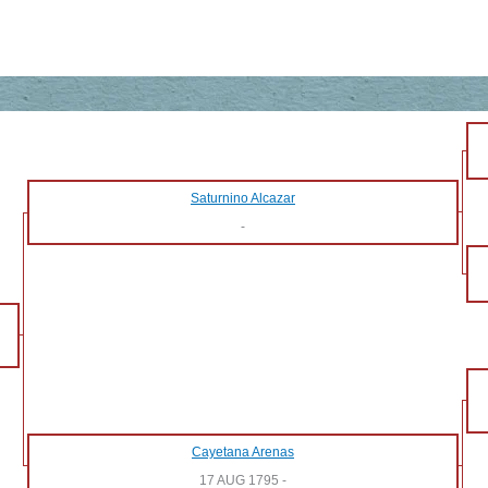
Saturnino Alcazar
-
Cayetana Arenas
17 AUG 1795
-