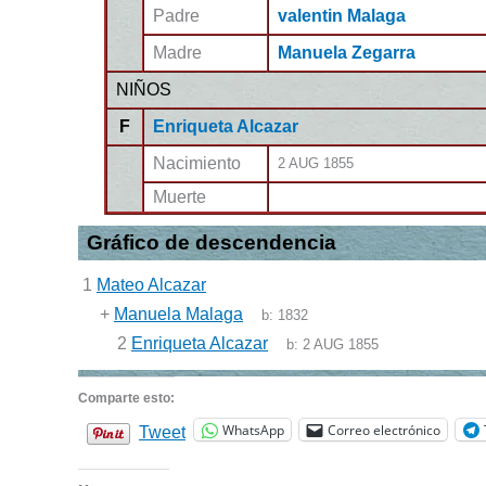
Padre
valentin Malaga
Madre
Manuela Zegarra
NIÑOS
F
Enriqueta Alcazar
Nacimiento
2 AUG 1855
Muerte
Gráfico de descendencia
1
Mateo Alcazar
+
Manuela Malaga
b:
1832
2
Enriqueta Alcazar
b:
2 AUG 1855
Comparte esto:
WhatsApp
Correo electrónico
Tweet