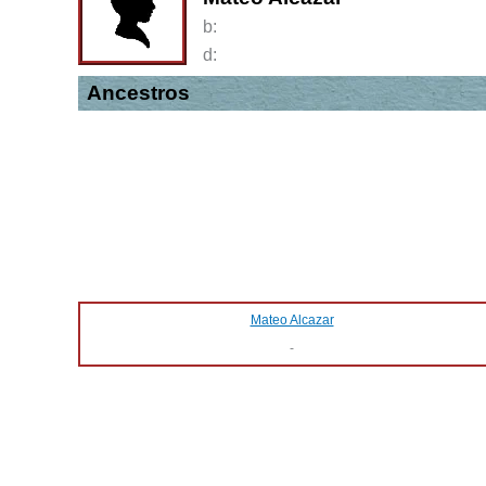
b:
d:
Ancestros
Mateo Alcazar
-