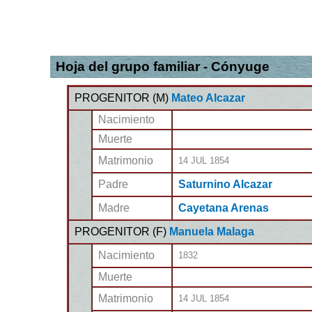
Hoja del grupo familiar - Cónyuge
PROGENITOR (
M
)
Mateo Alcazar
Nacimiento
Muerte
Matrimonio
14 JUL 1854
Padre
Saturnino Alcazar
Madre
Cayetana Arenas
PROGENITOR (
F
)
Manuela Malaga
Nacimiento
1832
Muerte
Matrimonio
14 JUL 1854