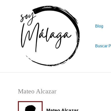
Ir
al
contenido
Blog
Buscar 
Mateo Alcazar
Mateo Alcazar