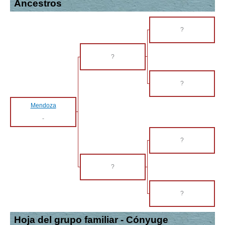
Ancestros
?
?
?
Mendoza
-
?
?
?
Hoja del grupo familiar - Cónyuge