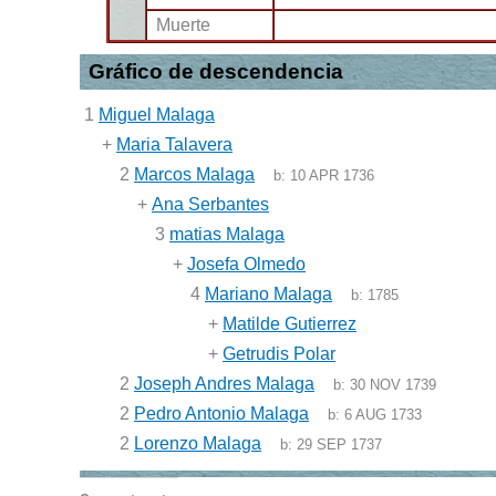
Muerte
Gráfico de descendencia
1
Miguel Malaga
+
Maria Talavera
2
Marcos Malaga
b:
10 APR 1736
+
Ana Serbantes
3
matias Malaga
+
Josefa Olmedo
4
Mariano Malaga
b:
1785
+
Matilde Gutierrez
+
Getrudis Polar
2
Joseph Andres Malaga
b:
30 NOV 1739
2
Pedro Antonio Malaga
b:
6 AUG 1733
2
Lorenzo Malaga
b:
29 SEP 1737