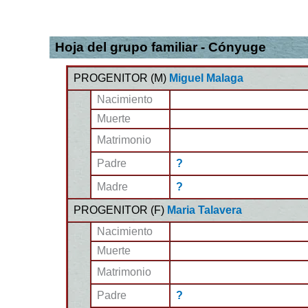
Hoja del grupo familiar - Cónyuge
PROGENITOR (
M
)
Miguel Malaga
Nacimiento
Muerte
Matrimonio
Padre
?
Madre
?
PROGENITOR (
F
)
Maria Talavera
Nacimiento
Muerte
Matrimonio
Padre
?