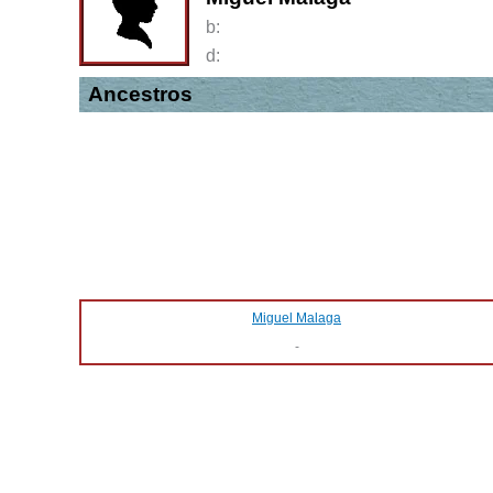
b:
d:
Ancestros
Miguel Malaga
-