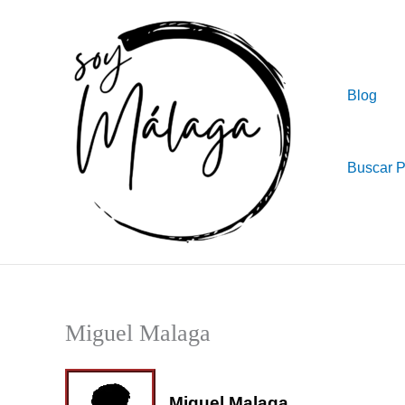
Ir
al
contenido
Blog
Buscar 
Miguel Malaga
Miguel Malaga