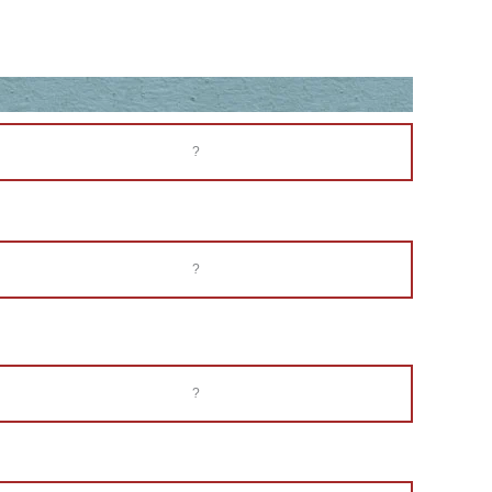
?
?
?