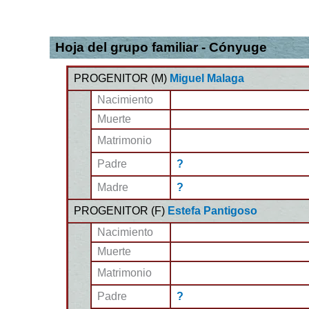
Hoja del grupo familiar - Cónyuge
PROGENITOR (
M
)
Miguel Malaga
Nacimiento
Muerte
Matrimonio
Padre
?
Madre
?
PROGENITOR (
F
)
Estefa Pantigoso
Nacimiento
Muerte
Matrimonio
Padre
?