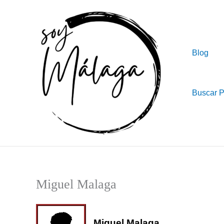
Ir
al
contenido
Blog
Buscar 
Miguel Malaga
Miguel Malaga