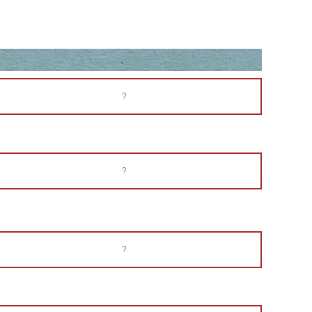
?
?
?