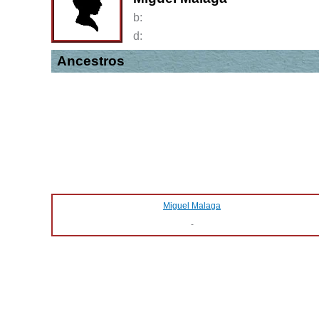
b:
d:
Ancestros
Miguel Malaga
-