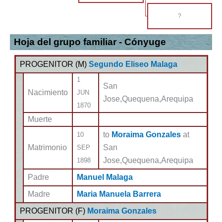
?
Hoja del grupo familiar - Cónyuge
PROGENITOR (
M
)
Segundo Eliseo Malaga
1
San
Nacimiento
JUN
Jose,Quequena,Arequipa
1870
Muerte
to
Moraima Gonzales
at
10
Matrimonio
San
SEP
Jose,Quequena,Arequipa
1898
Padre
Manuel Malaga
Madre
Maria Manuela Barrera
PROGENITOR (
F
)
Moraima Gonzales