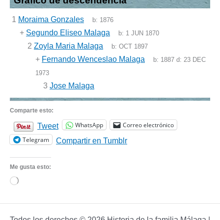
Gráfico de descendencia
1
Moraima Gonzales
b:
1876
+
Segundo Eliseo Malaga
b:
1 JUN 1870
2
Zoyla Maria Malaga
b:
OCT 1897
+
Fernando Wenceslao Malaga
b:
1887
d:
23 DEC
1973
3
Jose Malaga
Comparte esto:
WhatsApp
Correo electrónico
Tweet
Telegram
Compartir en Tumblr
Me gusta esto:
Cargando...
Todos los derechos © 2026 Historia de la familia Málaga |