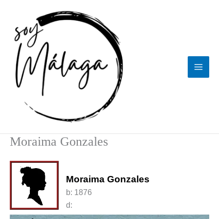
Ir
al
contenido
Moraima Gonzales
Moraima Gonzales
b:
1876
d: