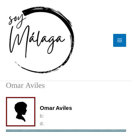
Ir
al
contenido
Omar Aviles
Omar Aviles
b:
d: