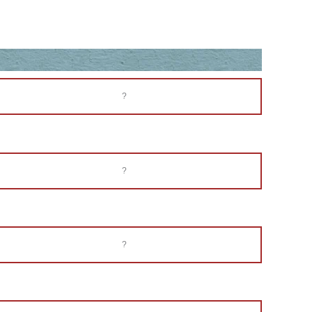
?
?
?