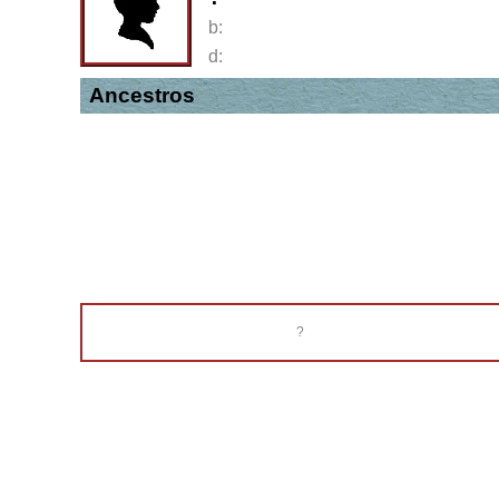
b:
d:
Ancestros
?