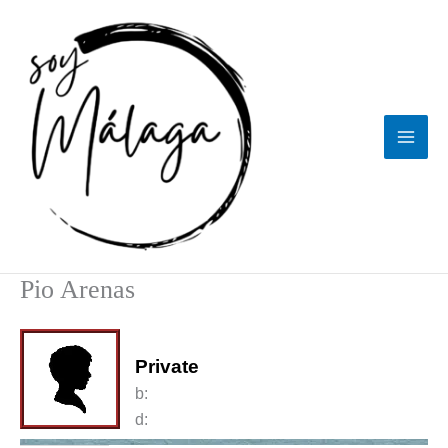
Ir
al
contenido
Pio Arenas
Private
b:
d: