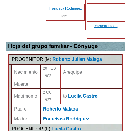
Francisca Rodriguez
1869
-
Micaela Prado
-
Hoja del grupo familiar - Cónyuge
PROGENITOR (
M
)
Roberto Julian Malaga
20 FEB
Nacimiento
Arequipa
1902
Muerte
2 OCT
Matrimonio
to
Lucila Castro
1927
Padre
Roberto Malaga
Madre
Francisca Rodriguez
PROGENITOR (
F
)
Lucila Castro