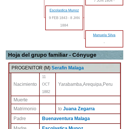
7 JUN 1804
-
Escolastica Munoz
9 FEB 1843
-
8 JAN
1884
Manuela Silva
-
Hoja del grupo familiar - Cónyuge
PROGENITOR (
M
)
Serafin Malaga
11
Nacimiento
Yarabamba,Arequipa,Peru
OCT
1882
Muerte
Matrimonio
to
Juana Zegarra
Padre
Buenaventura Malaga
Madre
Escolastica Munoz