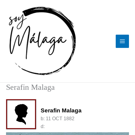
Ir
al
contenido
Serafin Malaga
Serafin Malaga
b:
11 OCT 1882
d: