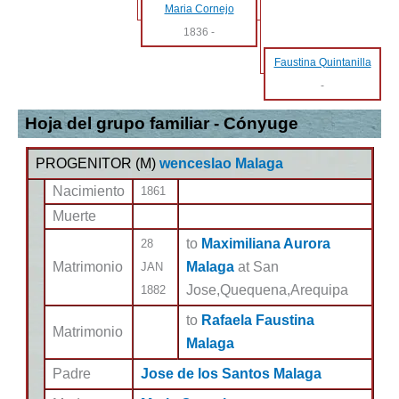
Maria Cornejo
1836
-
Faustina Quintanilla
-
Hoja del grupo familiar - Cónyuge
PROGENITOR (
M
)
wenceslao Malaga
Nacimiento
1861
Muerte
to
Maximiliana Aurora
28
Matrimonio
Malaga
at San
JAN
Jose,Quequena,Arequipa
1882
to
Rafaela Faustina
Matrimonio
Malaga
Padre
Jose de los Santos Malaga