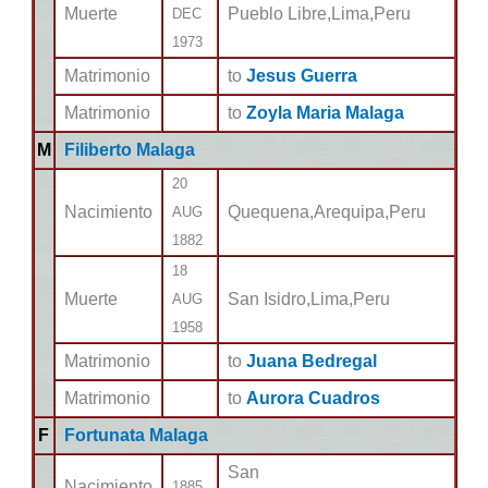
Muerte
Pueblo Libre,Lima,Peru
DEC
1973
Matrimonio
to
Jesus Guerra
Matrimonio
to
Zoyla Maria Malaga
M
Filiberto Malaga
20
Nacimiento
Quequena,Arequipa,Peru
AUG
1882
18
Muerte
San Isidro,Lima,Peru
AUG
1958
Matrimonio
to
Juana Bedregal
Matrimonio
to
Aurora Cuadros
F
Fortunata Malaga
San
Nacimiento
1885