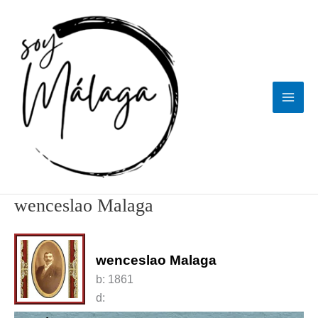
Ir
al
contenido
wenceslao Malaga
wenceslao Malaga
b:
1861
d: