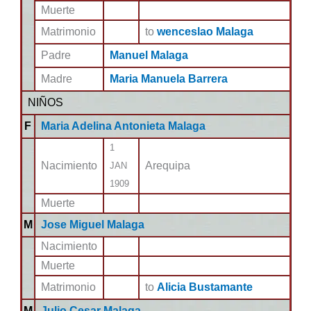
Muerte
Matrimonio
to
wenceslao Malaga
Padre
Manuel Malaga
Madre
Maria Manuela Barrera
NIÑOS
F
Maria Adelina Antonieta Malaga
1
Nacimiento
Arequipa
JAN
1909
Muerte
M
Jose Miguel Malaga
Nacimiento
Muerte
Matrimonio
to
Alicia Bustamante
M
Julio Cesar Malaga