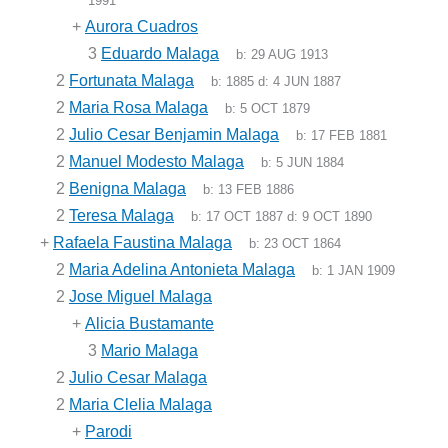
1991
+
Aurora Cuadros
3
Eduardo Malaga
b:
29 AUG 1913
2
Fortunata Malaga
b:
1885
d:
4 JUN 1887
2
Maria Rosa Malaga
b:
5 OCT 1879
2
Julio Cesar Benjamin Malaga
b:
17 FEB 1881
2
Manuel Modesto Malaga
b:
5 JUN 1884
2
Benigna Malaga
b:
13 FEB 1886
2
Teresa Malaga
b:
17 OCT 1887
d:
9 OCT 1890
+
Rafaela Faustina Malaga
b:
23 OCT 1864
2
Maria Adelina Antonieta Malaga
b:
1 JAN 1909
2
Jose Miguel Malaga
+
Alicia Bustamante
3
Mario Malaga
2
Julio Cesar Malaga
2
Maria Clelia Malaga
+
Parodi