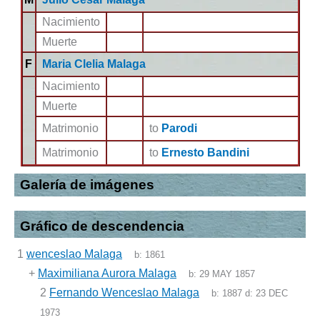
Nacimiento
Muerte
F
Maria Clelia Malaga
Nacimiento
Muerte
Matrimonio
to
Parodi
Matrimonio
to
Ernesto Bandini
Galería de imágenes
Gráfico de descendencia
1
wenceslao Malaga
b:
1861
+
Maximiliana Aurora Malaga
b:
29 MAY 1857
2
Fernando Wenceslao Malaga
b:
1887
d:
23 DEC
1973