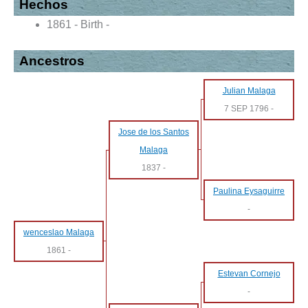
Hechos
1861 - Birth -
Ancestros
Julian Malaga
7 SEP 1796
-
Jose de los Santos
Malaga
1837
-
Paulina Eysaguirre
-
wenceslao Malaga
1861
-
Estevan Cornejo
-