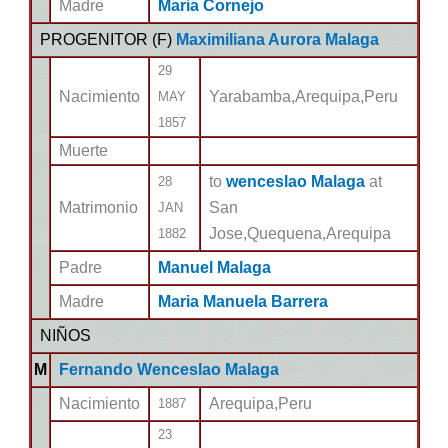
Madre
Maria Cornejo
PROGENITOR (
F
)
Maximiliana Aurora Malaga
29
Nacimiento
Yarabamba,Arequipa,Peru
MAY
1857
Muerte
to
wenceslao Malaga
at
28
Matrimonio
San
JAN
Jose,Quequena,Arequipa
1882
Padre
Manuel Malaga
Madre
Maria Manuela Barrera
NIÑOS
M
Fernando Wenceslao Malaga
Nacimiento
Arequipa,Peru
1887
23