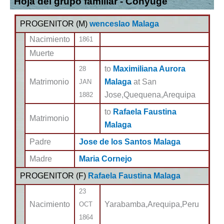
Hoja del grupo familiar - Cónyuge
PROGENITOR (
M
)
wenceslao Malaga
Nacimiento
1861
Muerte
to
Maximiliana Aurora
28
Matrimonio
Malaga
at San
JAN
Jose,Quequena,Arequipa
1882
to
Rafaela Faustina
Matrimonio
Malaga
Padre
Jose de los Santos Malaga
Madre
Maria Cornejo
PROGENITOR (
F
)
Rafaela Faustina Malaga
23
Nacimiento
Yarabamba,Arequipa,Peru
OCT
1864