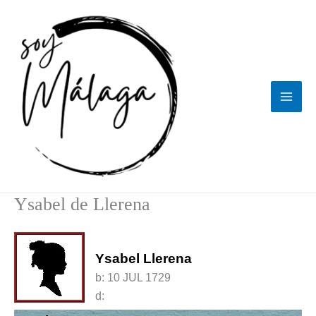
Ir
al
contenido
Ysabel de Llerena
Ysabel Llerena
b:
10 JUL 1729
d: