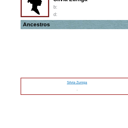
b:
d:
Ancestros
Silvia Zuniga
-