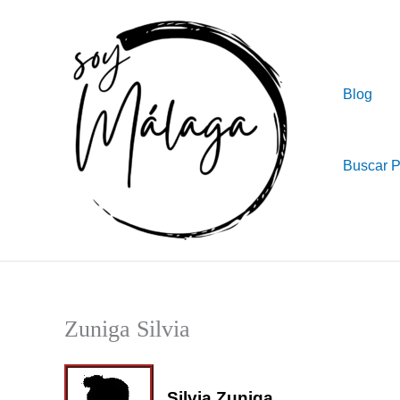
Ir
al
contenido
Blog
Buscar 
Zuniga Silvia
Silvia Zuniga