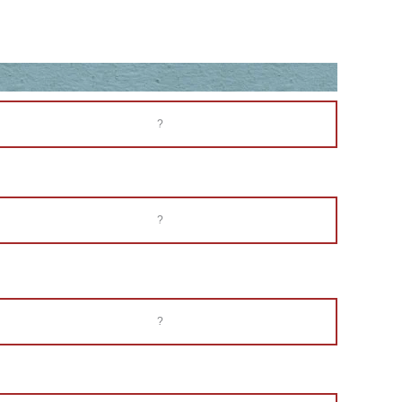
?
?
?