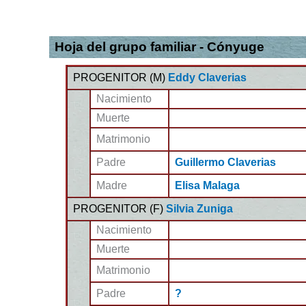
Hoja del grupo familiar - Cónyuge
PROGENITOR (
M
)
Eddy Claverias
Nacimiento
Muerte
Matrimonio
Padre
Guillermo Claverias
Madre
Elisa Malaga
PROGENITOR (
F
)
Silvia Zuniga
Nacimiento
Muerte
Matrimonio
Padre
?