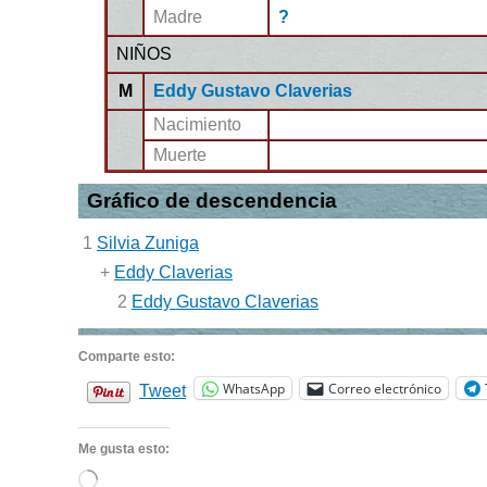
Madre
?
NIÑOS
M
Eddy Gustavo Claverias
Nacimiento
Muerte
Gráfico de descendencia
1
Silvia Zuniga
+
Eddy Claverias
2
Eddy Gustavo Claverias
Comparte esto:
WhatsApp
Correo electrónico
Tweet
Me gusta esto:
Cargando...