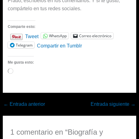
Prado, escríbelos en los comentarios. Y si te gusto,
compártelo en tus redes sociales.
Comparte esto:
WhatsApp
Correo electrónico
Tweet
Telegram
Compartir en Tumblr
Me gusta esto:
Cargando...
←
Entrada anterior
Entrada siguiente
→
1 comentario en “Biografía y