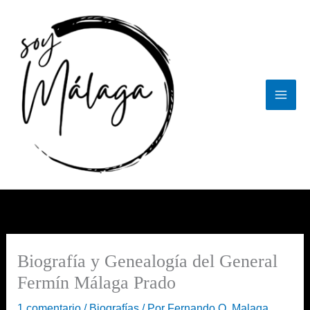
Ir
al
contenido
Biografía y Genealogía del General
Fermín Málaga Prado
1 comentario
/
Biografías
/ Por
Fernando O. Malaga