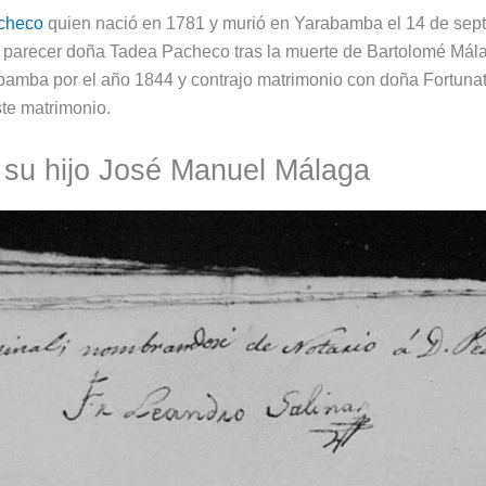
checo
quien nació en 1781 y murió en Yarabamba el 14 de septi
al parecer doña Tadea Pacheco tras la muerte de Bartolomé Mál
bamba por el año 1844 y contrajo matrimonio con doña Fortunata
ste matrimonio.
su hijo José Manuel Málaga