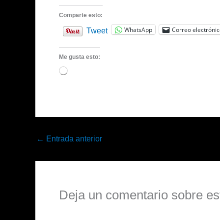
Comparte esto:
WhatsApp
Correo electróni
Tweet
Me gusta esto:
Cargando...
←
Entrada anterior
Deja un comentario sobre es