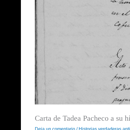
Carta de Tadea Pacheco a su 
Deja un comentario
/
Historias verdaderas ant