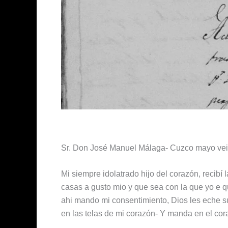
Sr. Don José Manuel Málaga- Cuzco mayo vein
Mi siempre idolatrado hijo del corazón, recibí
casas a gusto mio y que sea con la que yo e qu
ahi mando mi consentimiento, Dios les eche su
en las telas de mi corazón- Y manda en el co