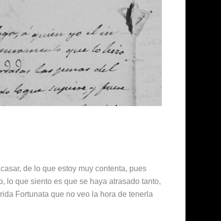
a casar, de lo que estoy muy contenta, pues
o, lo que siento es que se haya atrasado tanto,
ida Fortunata que no veo la hora de tenerla