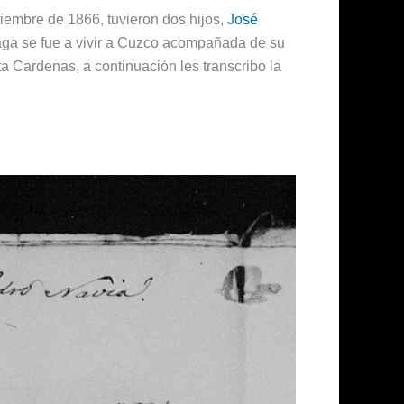
embre de 1866, tuvieron dos hijos,
José
aga se fue a vivir a Cuzco acompañada de su
 Cardenas, a continuación les transcribo la