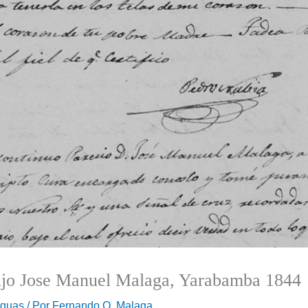
hijo Jose Manuel Malaga, Yarabamba 1844
iguas
/ Por
Fernando O. Malaga