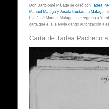
Don Bartolomé Málaga se casó con
Tadea Pa
Manuel Málaga
y
Josefa Eustaquia Málaga
, 
hijo José Manuel Málaga, este regreso a Yara
carta que ella le envía dando autorización a e
Carta de Tadea Pacheco a 