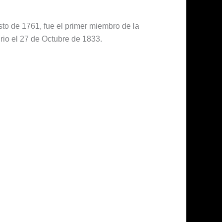
to de 1761, fue el primer miembro de la
io el 27 de Octubre de 1833.