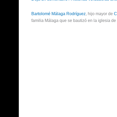
Bartolomé Málaga Rodríguez
, hijo mayor de
C
familia Málaga que se bautizó en la iglesia 