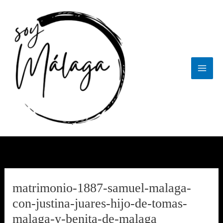
Ir
al
contenido
matrimonio-1887-samuel-malaga-
con-justina-juares-hijo-de-tomas-
malaga-y-benita-de-malaga