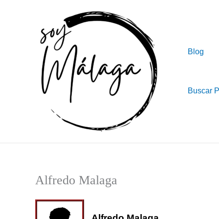
Ir
al
contenido
Blog
Buscar 
Alfredo Malaga
Alfredo Malaga