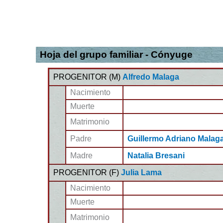
Hoja del grupo familiar - Cónyuge
PROGENITOR (
M
)
Alfredo Malaga
Nacimiento
Muerte
Matrimonio
Padre
Guillermo Adriano Malag
Madre
Natalia Bresani
PROGENITOR (
F
)
Julia Lama
Nacimiento
Muerte
Matrimonio