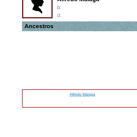
b:
d:
Ancestros
Alfredo Malaga
-