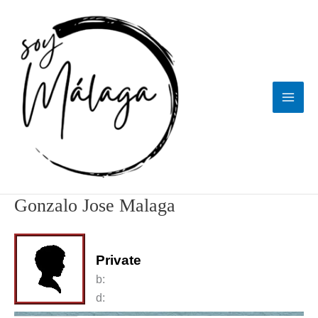
Ir
al
contenido
Gonzalo Jose Malaga
Private
b:
d: