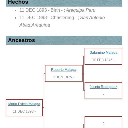
Hechos
11 DEC 1893 - Birth - ;
Arequipa,Peru
11 DEC 1893 - Christening - ;
San Antonio
Abad,Arequipa
Ancestros
Saturnino Malaga
10 FEB 1845
-
Roberto Malaga
5 JUN 1875
-
Josefa Rodriguez
-
Maria Estela Malaga
11 DEC 1893
-
?